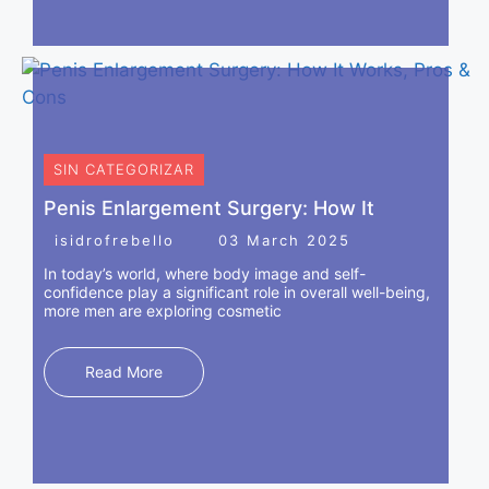
Aprovechamos la potencia regenerativa de los
exosomas para estimular el crecimiento del cabello en
zonas con adelgazamiento o pérdida capilar. Los
exosomas promueven el crecimiento de cabello propio,
lo que garantiza resultados naturales y armoniosos.
SIN CATEGORIZAR
Penis Enlargement Surgery: How It
isidrofrebello
03 March 2025
In today’s world, where body image and self-
confidence play a significant role in overall well-being,
more men are exploring cosmetic
Read More