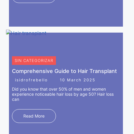
volumen.Aumento de labios, Relleno de pómulos, Relleno
de ojeras, Relleno de mentón, Código de barras,
Marcación mandibular, Relleno de surcos.
SIN CATEGORIZAR
Comprehensive Guide to Hair Transplant
isidrofrebello
10 March 2025
Did you know that over 50% of men and women
experience noticeable hair loss by age 50? Hair loss
can
Read More
INJERTO CAPILAR (EXOSOMAS)