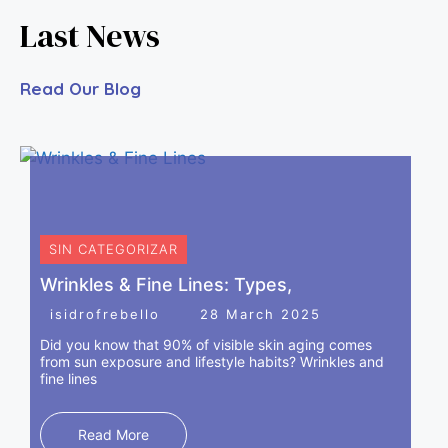
el bruxismo y la hipersudoración.
Last News
Read Our Blog
SIN CATEGORIZAR
Wrinkles & Fine Lines: Types,
isidrofrebello
28 March 2025
Did you know that 90% of visible skin aging comes
from sun exposure and lifestyle habits? Wrinkles and
fine lines
RELLENOS FACIALES
Los rellenos dérmicos como el ácido hialurónico son
Read More
sustancias que se inyectan en la dermis para crear