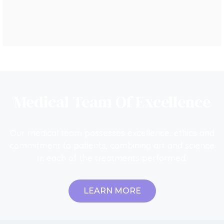
APRENDE MÁS
Medical Team Of Excellence
Our medical team possesses excellence, ethics and
commitment to patients, combining art and science
in each of the treatments performed.
LEARN MORE
Full Face Con Hilos De Polidioxanona​
APRENDE MÁS