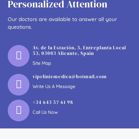
Personalized Attention
Our doctors are available to answer all your
questions.
Av. de la Estación, 5, Entreplanta Local
53, 03003 Alicante, Spain
Site Map
vipclinicmedica@hotmail.com
Write Us A Message
+34 643 57 61 98
ELIMINACIÓN DE ARRUGAS
Call Us Now
Los imunomoduladores son un pilar fundamenta dentro
Técnico De Implante Capilar
de los tratamientos médicos estéticos no invasivos y el
APRENDE MÁS
principal método para suavizar arrugas y líneas de
expresión. También un gran método para combatir