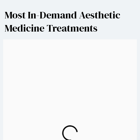
Most In-Demand Aesthetic
Medicine Treatments
TRATAMIENTO CON CÉLULAS MADRE
Se usan células madre mesenquimales o células madre
adiposas para estimular la regeneración y reparación de
tejidos. Se pueden aplicar en forma de inyecciones o por
técnicas de bioestimulación para mejorar la calidad de la
piel, reducir cicatrices y promover la regeneración
capilar.
Medicina Estética Regenerativa
APRENDE MÁS