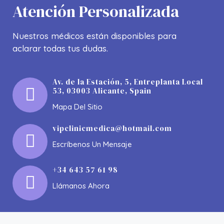
Atención Personalizada
Nuestros médicos están disponibles para
aclarar todas tus dudas.
Av. de la Estación, 5, Entreplanta Local
53, 03003 Alicante, Spain
Mapa Del Sitio
vipclinicmedica@hotmail.com
Escríbenos Un Mensaje
+34 643 57 61 98
ELIMINACIÓN DE ARRUGAS
Llámanos Ahora
Los imunomoduladores son un pilar fundamenta dentro
Técnico De Implante Capilar
de los tratamientos médicos estéticos no invasivos y el
APRENDE MÁS
principal método para suavizar arrugas y líneas de
expresión. También un gran método para combatir