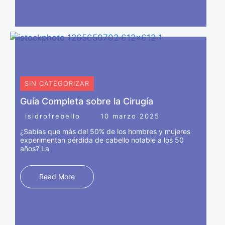
Aprovechamos la potencia regenerativa de los
exosomas para estimular el crecimiento del cabello en
zonas con adelgazamiento o pérdida capilar. Los
exosomas promueven el crecimiento de cabello propio,
lo que garantiza resultados naturales y armoniosos.
SIN CATEGORIZAR
Guía Completa sobre la Cirugía
isidrofrebello
10 marzo 2025
¿Sabías que más del 50% de los hombres y mujeres
experimentan pérdida de cabello notable a los 50
años? La
Read More