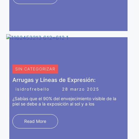
sustancias que se inyectan en la dermis para crear
volumen.Aumento de labios, Relleno de pómulos, Relleno
de ojeras, Relleno de mentón, Código de barras,
Marcación mandibular, Relleno de surcos.
SIN CATEGORIZAR
Arrugas y Líneas de Expresión:
isidrofrebello
28 marzo 2025
¿Sabías que el 90% del envejecimiento visible de la
piel se debe a la exposición al sol y a los
Read More
INJERTO CAPILAR (EXOSOMAS)