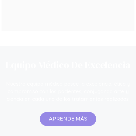
APRENDE MÁS
Equipo Médico De Excelencia
Nuestro equipo médico posee la excelencia, ética y
compromiso con los pacientes, conjugando arte y
ciencia en cada uno de los tratamientos realizados.
APRENDE MÁS
Full Face Con Hilos De Polidioxanona​