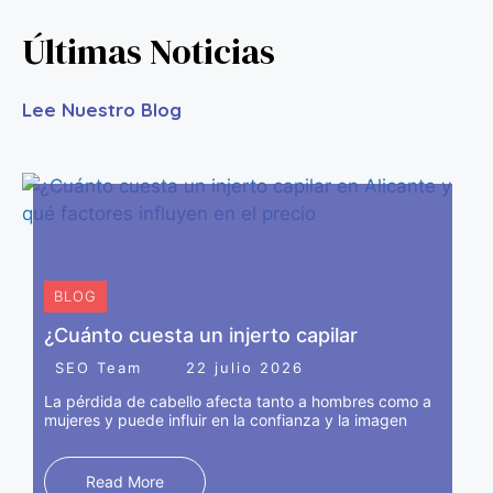
el bruxismo y la hipersudoración.
Últimas Noticias
Lee Nuestro Blog
BLOG
¿Cuánto cuesta un injerto capilar
SEO Team
22 julio 2026
La pérdida de cabello afecta tanto a hombres como a
mujeres y puede influir en la confianza y la imagen
RELLENOS FACIALES
Los rellenos dérmicos como el ácido hialurónico son
Read More