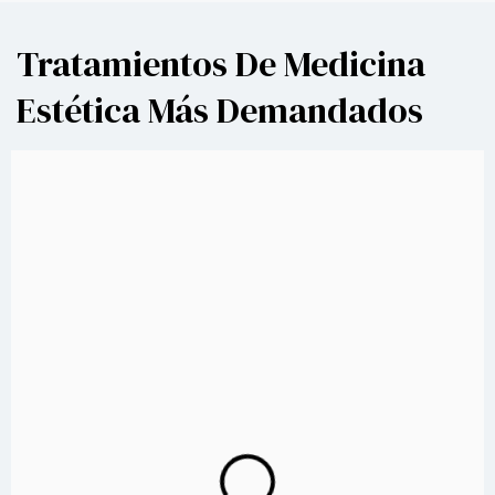
APRENDE MÁS
Tratamientos De Medicina
Estética Más Demandados​
TRATAMIENTO CON CÉLULAS MADRE
Se usan células madre mesenquimales o células madre
adiposas para estimular la regeneración y reparación de
tejidos. Se pueden aplicar en forma de inyecciones o por
técnicas de bioestimulación para mejorar la calidad de la
piel, reducir cicatrices y promover la regeneración
capilar.
Medicina Estética Regenerativa
APRENDE MÁS